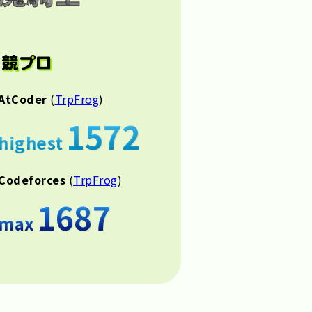
競プロ
AtCoder
(
TrpFrog
)
1572
highest
Codeforces
(
TrpFrog
)
1687
max