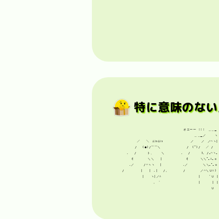
特に意味のない
オエーー !!!　＿＿_

　　　 ＿＿_／　　 ヽ

　　 ／￣￣＼　ﾑｼｬﾑｼｬ

　　 ／ 　 ／　／⌒ヽ|

  /　 (●)/￣￣＼

/　(ﾟ)/　 ／ /

.　 / 　 　ト、 　 ＼

.　 /　 　 ﾄ､ /｡⌒ヽ。
　彳 　 　 ＼＼　　|

　彳　 　 ＼＼ﾟ｡∴｡ｏ

.／　　　/⌒ヽヽ　 |

.／　　　　 ＼＼｡ﾟ｡ｏ

/　 　 　 |　　| .|　 /。

/　　　　 ／⌒＼Ｕ∴)

　　　　|　　ヽ|／∴

　　　 　 | 　　ﾞＵ |

　　　　　　　。゜

　　　 　 | 　　　| |

　　　　　　　　Ｕ
