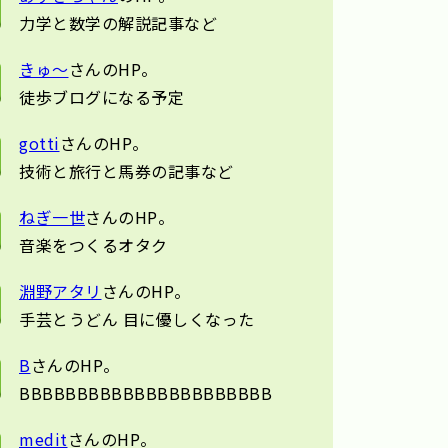
力学と数学の解説記事など
きゅ〜
さんのHP。
徒歩ブログになる予定
gotti
さんのHP。
技術と旅行と馬券の記事など
ねぎ一世
さんのHP。
音楽をつくるオタク
淵野アタリ
さんのHP。
手芸とうどん 目に優しくなった
B
さんのHP。
BBBBBBBBBBBBBBBBBBBBBB
medit
さんのHP。