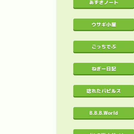
あずきノート
ウサギ小屋
ごっちでぶ
ねぎー日記
捻れたパピルス
B.B.B.World